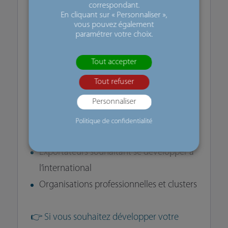
accélérer votre développement à
correspondant.
En cliquant sur « Personnaliser »,
l’international.
vous pouvez également
paramétrer votre choix.
🎯 Pour qui ?
Tout accepter
Cet événement s’adresse aux acteurs de
Tout refuser
l’agroalimentaire :
Personnaliser
PME et ETI du secteur alimentaire
Producteurs et transformateurs
Politique de confidentialité
Start-ups foodtech
Exportateurs souhaitant se développer à
l’international
Organisations professionnelles et clusters
👉 Si vous souhaitez développer votre