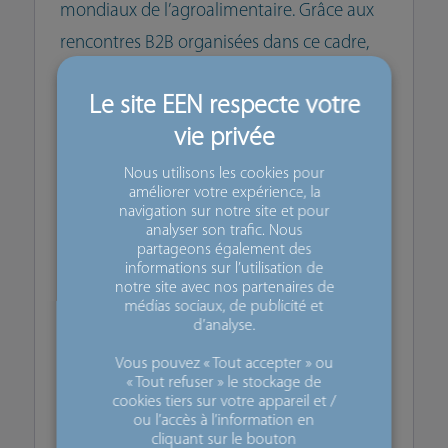
mondiaux de l’agroalimentaire. Grâce aux
rencontres B2B organisées dans ce cadre,
vous pouvez :
✅ Rencontrer des acheteurs internationaux
qualifiés
✅ Développer vos opportunités export
Nous utilisons les cookies pour
améliorer votre expérience, la
✅ Présenter vos produits à un public
navigation sur notre site et pour
analyser son trafic. Nous
international
partageons également des
✅ Identifier de nouveaux marchés et
informations sur l’utilisation de
notre site avec nos partenaires de
distributeurs
médias sociaux, de publicité et
d’analyse.
✅ Échanger avec des acteurs clés de la
filière
Vous pouvez « Tout accepter » ou
« Tout refuser » le stockage de
cookies tiers sur votre appareil et /
ou l’accès à l’information en
💡 Une opportunité stratégique pour
cliquant sur le bouton