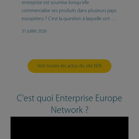
entreprise est soumise lorsqu'elle
commercialise ses produits dans plusieurs pays
européens ? C'est la question à laquelle ont voulu répondre plusieurs conseillères du réseau Enterprise Europe Network (EEN) en élaborant un guide qui rassemble, pour la première fois, les principales exigences des différents régimes nationaux.
31 juillet 2026
Voir toutes les actus du site EEN
C'est quoi Enterprise Europe
Network ?