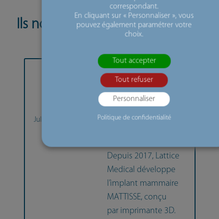
correspondant.
En cliquant sur « Personnaliser », vous
Ils nous ont fait confiance
pouvez également paramétrer votre
choix.
Tout accepter
Tout refuser
Lattice Medical
révolutionne la
Personnaliser
reconstruction
Politique de confidentialité
Julien Payen, CEO de
mammaire : retour
Lattice Medical
sur une success
Depuis 2017, Lattice
Medical développe
l’implant mammaire
MATTISSE, conçu
par imprimante 3D.