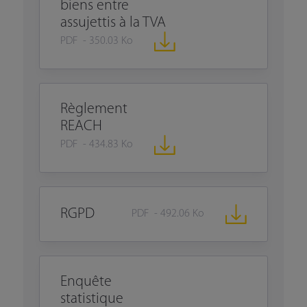
biens entre
assujettis à la TVA
PDF - 350.03 Ko
Règlement
REACH
PDF - 434.83 Ko
RGPD
PDF - 492.06 Ko
Enquête
statistique