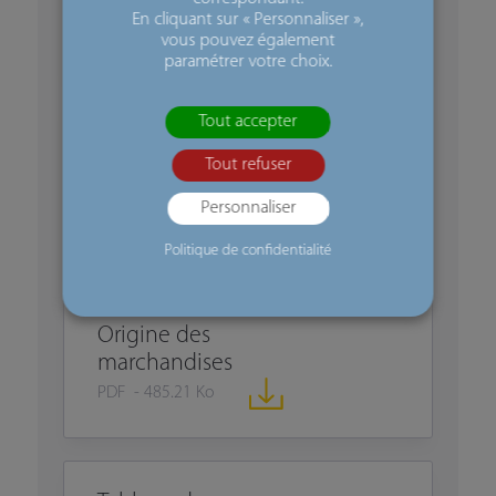
de biens
En cliquant sur « Personnaliser »,
PDF - 677.54 Ko
vous pouvez également
paramétrer votre choix.
Tout accepter
La justification de
Tout refuser
l'origine
préférentielle
Personnaliser
PDF - 514.36 Ko
Politique de confidentialité
Origine des
marchandises
PDF - 485.21 Ko