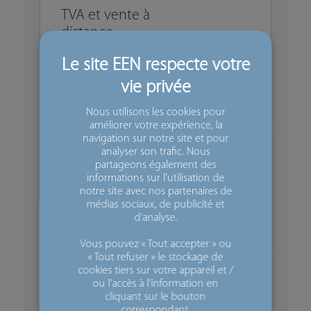
TVA et vente à
distance
intracommunautaire
des biens
PDF - 334.6 Ko
Nous utilisons les cookies pour
améliorer votre expérience, la
navigation sur notre site et pour
analyser son trafic. Nous
La facture
partageons également des
commerciale
informations sur l’utilisation de
export
notre site avec nos partenaires de
médias sociaux, de publicité et
PDF - 338.74 Ko
d’analyse.
Vous pouvez « Tout accepter » ou
« Tout refuser » le stockage de
cookies tiers sur votre appareil et /
Livraison
ou l’accès à l’information en
intracommunautaire
cliquant sur le bouton
correspondant.