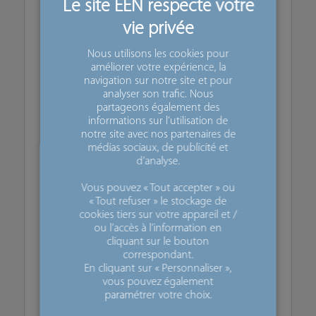
✅ Identifier des partenaires technologiques
et industriels
✅ Développer des projets collaboratifs
Nous utilisons les cookies pour
améliorer votre expérience, la
innovants
navigation sur notre site et pour
analyser son trafic. Nous
✅ Accéder à des opportunités de marchés
partageons également des
européens
informations sur l’utilisation de
notre site avec nos partenaires de
✅ Valoriser vos savoir-faire auprès d’un
médias sociaux, de publicité et
d’analyse.
réseau spécialisé
✅ Explorer de nouvelles applications
Vous pouvez « Tout accepter » ou
« Tout refuser » le stockage de
industrielles
cookies tiers sur votre appareil et /
ou l’accès à l’information en
cliquant sur le bouton
🎯 Pour qui ?
correspondant.
En cliquant sur « Personnaliser »,
Cet événement s’adresse à :
vous pouvez également
paramétrer votre choix.
PME et ETI innovantes