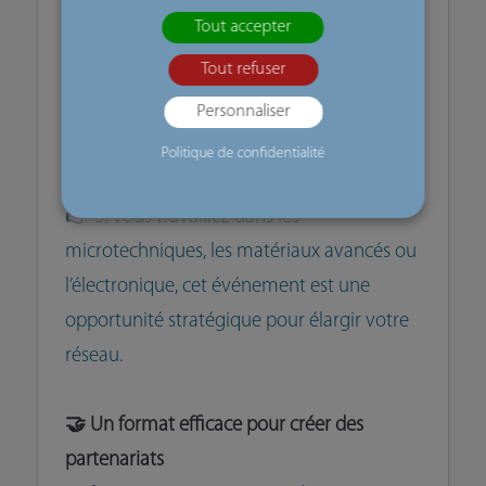
Start-ups deeptech
Tout accepter
Centres de recherche et laboratoires
Tout refuser
Acteurs industriels des micro et
Personnaliser
nanotechnologies
Clusters et pôles de compétitivité
Politique de confidentialité
👉 Si vous travaillez dans les
microtechniques, les matériaux avancés ou
l’électronique, cet événement est une
opportunité stratégique pour élargir votre
réseau.
🤝 Un format efficace pour créer des
partenariats