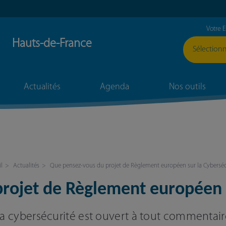
Liste
Votre 
CCI
Hauts-de-France
externes
Sélectionn
Actualités
Agenda
Nos outils
l
Actualités
Que pensez-vous du projet de Règlement européen sur la Cyberséc
rojet de Règlement européen s
a cybersécurité est ouvert à tout commentaire