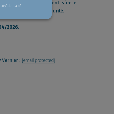
haîne d’approvisionnement sûre et
 confidentialité
UE en matière de cybersécurité.
04/2026.
 Vernier :
[email protected]