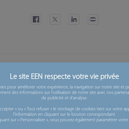
une nouvelle version du Règlement européen sur l
 le mandat de l’Agence de l’Union européenne pour l
de cybersécurité.
kies pour améliorer votre expérience, la navigation sur notre site et po
ent des informations sur l’utilisation de notre site avec nos partena
de publicité et d’analyse.
Cette initiative s'inscrit dans le processus d
cepter » ou « Tout refuser » le stockage de cookies tiers sur votre appa
européenne, notamment pour rendre le cadr
l’information en cliquant sur le bouton correspondant.
iquant sur « Personnaliser », vous pouvez également paramétrer votre 
européenne plus favorable aux entreprises et 