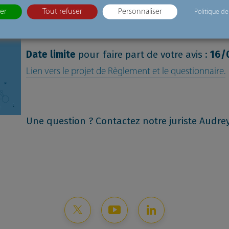
prioriser les mesures pour élaborer une c
er
Tout refuser
Personnaliser
Politique de
résiliente, incluant la base industrielle de l’
Date limite
pour faire part de votre avis :
16/
Lien vers le projet de Règlement et le questionnaire.
Une question ? Contactez notre juriste Audrey